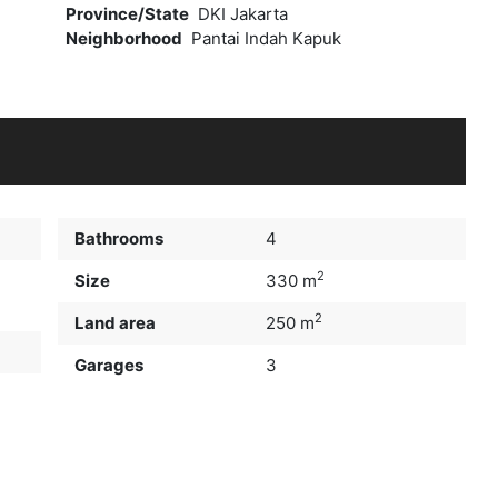
Province/State
DKI Jakarta
Neighborhood
Pantai Indah Kapuk
Bathrooms
4
2
Size
330 m
2
Land area
250 m
Garages
3