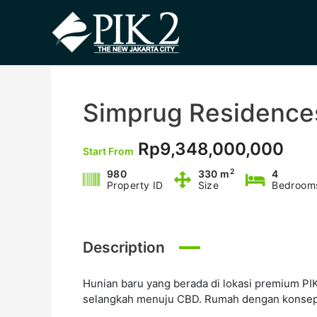
Lewati
ke
konten
Simprug Residences
Rp9,348,000,000
Start From
2
980
330 m
4
Property ID
Size
Bedroom
Description
Hunian baru yang berada di lokasi premium PIK
selangkah menuju CBD. Rumah dengan konsep v