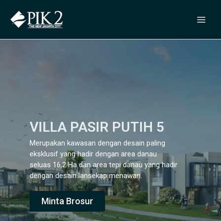
VILLA PASIR PUTIH 5
Merupakan kawasan dengan desain paling
eksklusif yang hadir dengan area danau
seluas 16,2 Ha dan area tepi danau yang hadir
dengan desain lansekap menawan.
Minta Brosur