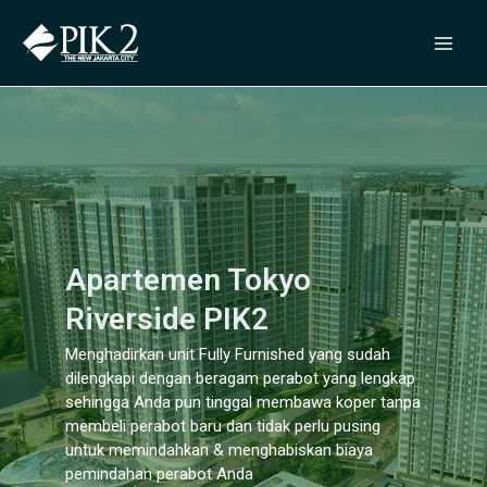
Apartemen Tokyo
Riverside PIK2
Menghadirkan unit Fully Furnished yang sudah
dilengkapi dengan beragam perabot yang lengkap
sehingga Anda pun tinggal membawa koper tanpa
membeli perabot baru dan tidak perlu pusing
untuk memindahkan & menghabiskan biaya
pemindahan perabot Anda